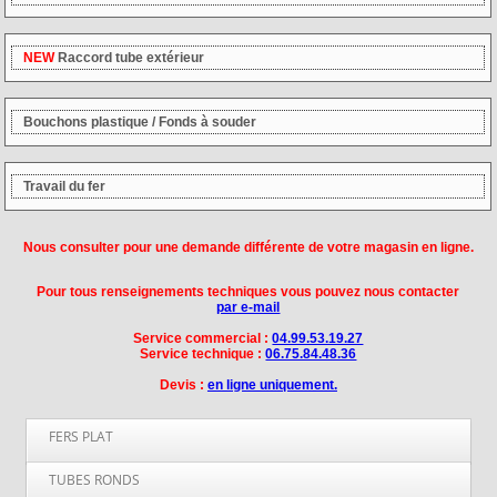
NEW
Raccord tube extérieur
Bouchons plastique / Fonds à souder
Travail du fer
Nous consulter pour une demande différente de votre magasin en ligne.
Pour tous renseignements techniques vous pouvez nous contacter
par e-mail
Service commercial :
04.99.53.19.27
Service technique :
06.75.84.48.36
Devis :
en ligne uniquement.
FERS PLAT
Fer Plat Largeur 14 mm
TUBES RONDS