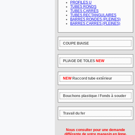
PROFILES U
TUBES RONDS
TUBES CARRÉS
TUBES RECTANGULAIRES
BARRES RONDES (PLEINES)
BARRES CARRES (PLEINES)
COUPE BIAISE
PLIAGE DE TOLES
NEW
NEW
Raccord tube extérieur
Bouchons plastique / Fonds à souder
Travail du fer
Nous consulter pour une demande
différente de votre magasin en ligne.