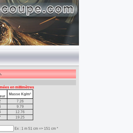
.
mées en millimètres
Masse Kg/m²
eur
2
7.26
4
9.79
4
12.76
7
19.25
Ex : 1 m 51 cm => 151 cm *