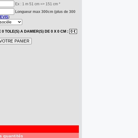
Ex : 1 m 51 cm => 151 cm *
Longueur max 300cm (plus de 300
EVIS
)
E
0
TOLE(S) A DAMIER(S) DE
0
X
0
CM :
0 €
s quantités