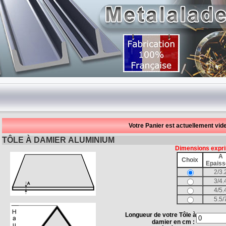
Votre Panier est actuellement vide
TÔLE À DAMIER ALUMINIUM
Dimensions expri
A
Choix
Epaiss
2/3.
3/4.
4/5.
5.5/
Longueur de votre Tôle à
damier en cm :