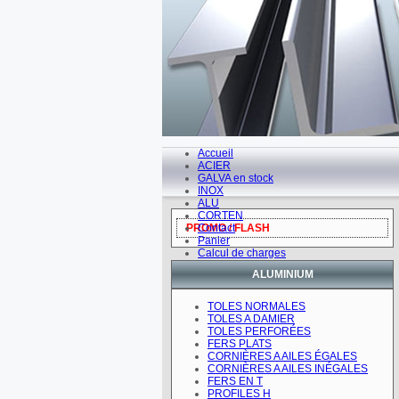
Accueil
ACIER
GALVA en stock
INOX
ALU
CORTEN
PROMO / FLASH
Contact
Panier
Calcul de charges
ALUMINIUM
TOLES NORMALES
TOLES A DAMIER
TOLES PERFORÉES
FERS PLATS
CORNIÈRES A AILES ÉGALES
CORNIÈRES A AILES INÉGALES
FERS EN T
PROFILES H