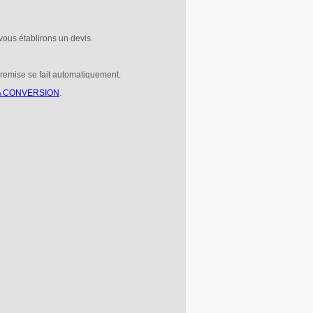
ous établirons un devis.
remise se fait automatiquement.
LA CONVERSION
.