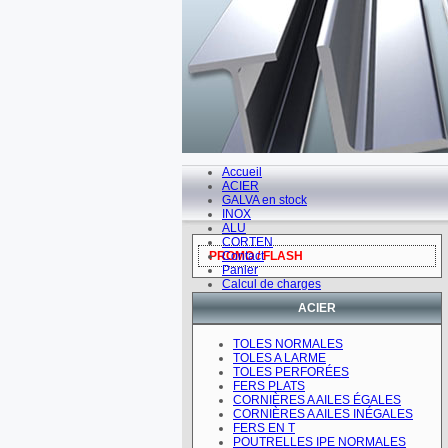
Accueil
ACIER
GALVA en stock
INOX
ALU
CORTEN
PROMO / FLASH
Contact
Panier
Calcul de charges
ACIER
TOLES NORMALES
TOLES A LARME
TOLES PERFORÉES
FERS PLATS
CORNIÈRES A AILES ÉGALES
CORNIÈRES A AILES INÉGALES
FERS EN T
POUTRELLES IPE NORMALES