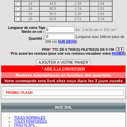
14
44.0
1.33
1.54
16
50.3
1.74
2.01
18
56.5
2.20
2.54
20
62.8
2.72
3.14
Longueur de votre Tige
Ex : 1 m 51 cm => 151 cm *
filetée en cm :
Longueur max 100cm (plus de
Quantité :
100 cm
SUR DEVIS
)
PRIX
*
TTC DE
0
TIGE(S) FILETEE(S) DE
0
CM :
0 €
*
Prix avant les remises (pour voir vos remises visualiser votre
PANIER
)
*
AIDE A LA CONVERSION
Remises automatiques en fonction des quantités
Votre commande sera livré chez vous dans les 3 jours ouvrés
PROMO / FLASH
INOX 304L
TOLES NORMALES
TOLES PERFORÉES
FERS PLATS