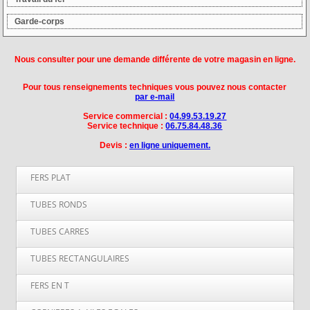
Garde-corps
Nous consulter pour une demande différente de votre magasin en ligne.
Pour tous renseignements techniques vous pouvez nous contacter
par e-mail
Service commercial :
04.99.53.19.27
Service technique :
06.75.84.48.36
Devis :
en ligne uniquement.
FERS PLAT
Fer Plat Largeur 14 mm
TUBES RONDS
Fer Plat Largeur 16 mm
Tube rond en acier 21,3 mm
TUBES CARRES
Fer Plat Largeur 20 mm
Tube rond en acier 25 mm
Fer Plat Largeur 25 mm
Tube carre 20x20 mm
TUBES RECTANGULAIRES
Tube rond en acier 26,9 mm
Fer Plat Largeur 30 mm
Tube carre 25x25 mm
Tube rond en acier 30 mm
Fer Plat Largeur 40 mm
Tube en acier rectangulaire 30x20 mm
FERS EN T
Tube carre 30x30 mm
Tube rond en acier 33,7 mm
Fer Plat Largeur 50 mm
Tube en acier rectangulaire 35x20 mm
Tube carre 35x35 mm
Tube rond en acier 35 mm
Fer Plat Largeur 60 mm