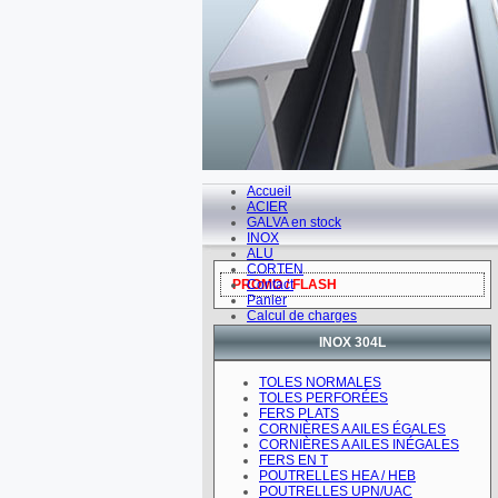
Accueil
ACIER
GALVA en stock
INOX
ALU
CORTEN
PROMO / FLASH
Contact
Panier
Calcul de charges
INOX 304L
TOLES NORMALES
TOLES PERFORÉES
FERS PLATS
CORNIÈRES A AILES ÉGALES
CORNIÈRES A AILES INÉGALES
FERS EN T
POUTRELLES HEA / HEB
POUTRELLES UPN/UAC