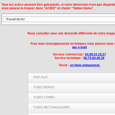
Tous les aciers peuvent être galvanisés, si votre dimension n'est pas disp
vous pouvez la trouver dans "ACIER" et choisir "Option Galva".
Travail du fer
Nous consulter pour une demande différente de votre magasi
Pour tous renseignements techniques vous pouvez nous 
par e-mail
Service commercial :
04.99.53.19.27
Service technique :
06.75.84.48.36
Devis :
en ligne uniquement.
FERS PLAT
Fer Plat Largeur 14 mm
TUBES RONDS
Fer Plat Largeur 16 mm
Tube rond en acier 21,3 mm
TUBES CARRES
Fer Plat Largeur 20 mm
Tube rond en acier 25 mm
Fer Plat Largeur 25 mm
Tube carre 20x20 mm
TUBES RECTANGULAIRES
Tube rond en acier 26,9 mm
Fer Plat Largeur 30 mm
Tube carre 25x25 mm
Tube rond en acier 30 mm
Fer Plat Largeur 40 mm