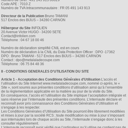
Numéro de Siret : 491 143 913 00029
Code APE : 7010 Z
Numéro de TVA Intracommunautaire : FR 05 491 143 913
Directeur de la Publication
Bruno TAMANI
517 Enclos des BIJUS – 34280 CARNON
Hébergeur du Site
INFOLIEN
20 Avenue Victor HUGO - 34200 SETE
Contact@infolien.com
Téléphone : 04 67 18 00 46
Numéro de déclaration simplifié CNIL est en cours
Numéro de déclaration à la CNIL du Data Protection Officer : DPO -17362
DPO : Bruno TAMANI - 517 Enclos des BIJUS – 34280 CARNON
Contact : dpo@metalaladecoupe.com
Téléphone : 06 75 84 48 36
II - CONDITIONS GENERALES D’UTILISATION DU SITE
Article 1 - Acceptation des Conditions Générales d’Utilisation
L’accès et
l’utilisation du Site Internet www.metalaladecoupe.com, nommé ci-après, le «
Site », sont soumis aux présentes conditions d’utilisation ainsi qu’à l’ensemble
de la règlementation applicable en la matière au jour de la visite du Site.
En conséquence, l’accès et l’utilisation du Site implique l’acceptation intégrale et
sans réserve par l’internaute des présentes conditions. L’internaute déclare et
reconnaît avoir pris connaissance des Conditions Générales d’Utilisation et
s’engage à les respecter.
Les Conditions Générales d’Utilisation du Site pourront être librement modifiées
et mises à jour par la société RCS ; toute modification ou mise à jour s’imposant
aux internautes lors de chaque accès au Site, l’internaute s’engage donc à les
consulter régulièrement.
L’internaute reconnaît avoir vérifié que l’ordinateur qu’il utilise ne contient pas de