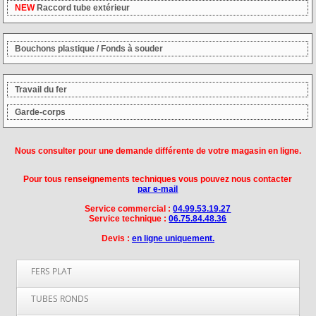
NEW
Raccord tube extérieur
Bouchons plastique / Fonds à souder
Travail du fer
Garde-corps
Nous consulter pour une demande différente de votre magasin en ligne.
Pour tous renseignements techniques vous pouvez nous contacter
par e-mail
Service commercial :
04.99.53.19.27
Service technique :
06.75.84.48.36
Devis :
en ligne uniquement.
FERS PLAT
Fer Plat Largeur 14 mm
TUBES RONDS
Fer Plat Largeur 16 mm