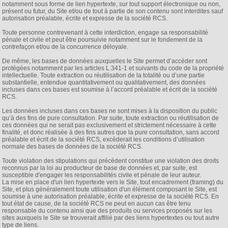
notamment sous forme de lien hypertexte, sur tout support électronique ou non,
présent ou futur, du Site et/ou de tout à partie de son contenu sont interdites sauf
autorisation préalable, écrite et expresse de la société RCS.
Toute personne contrevenant à cette interdiction, engage sa responsabilité
pénale et civile et peut être poursuivie notamment sur le fondement de la
contrefaçon et/ou de la concurrence déloyale.
De même, les bases de données auxquelles le Site permet d’accéder sont
protégées notamment par les articles L.341-1 et suivants du code de la propriété
intellectuelle. Toute extraction ou réutilisation de la totalité ou d’une partie
substantielle, entendue quantitativement ou qualitativement, des données
incluses dans ces bases est soumise à l’accord préalable et écrit de la société
RCS.
Les données incluses dans ces bases ne sont mises à la disposition du public
qu’à des fins de pure consultation. Par suite, toute extraction ou réutilisation de
ces données qui ne serait pas exclusivement et strictement nécessaire à cette
finalité, et donc réalisée à des fins autres que la pure consultation, sans accord
préalable et écrit de la société RCS, excèderait les conditions d’utilisation
normale des bases de données de la société RCS.
Toute violation des stipulations qui précèdent constitue une violation des droits
reconnus par la loi au producteur de base de données et, par suite, est
susceptible d'engager les responsabilités civile et pénale de leur auteur.
La mise en place d'un lien hypertexte vers le Site, tout encadrement (framing) du
Site, et plus généralement toute utilisation d'un élément composant le Site, est
soumise à une autorisation préalable, écrite et expresse de la société RCS. En
tout état de cause, de la société RCS ne peut en aucun cas être tenu
responsable du contenu ainsi que des produits ou services proposés sur les
sites auxquels le Site se trouverait affilié par des liens hypertextes ou tout autre
type de liens.