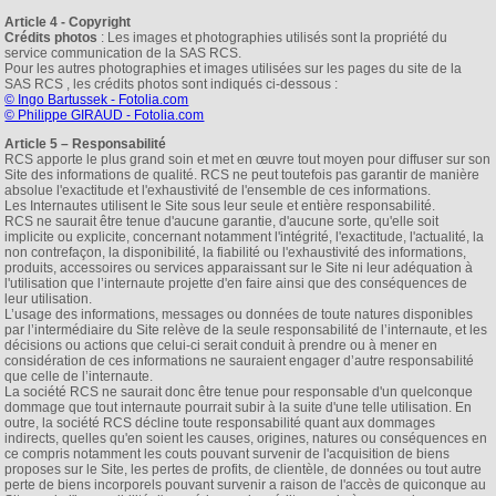
Article 4 - Copyright
Crédits photos
: Les images et photographies utilisés sont la propriété du
service communication de la SAS RCS.
Pour les autres photographies et images utilisées sur les pages du site de la
SAS RCS , les crédits photos sont indiqués ci-dessous :
© Ingo Bartussek - Fotolia.com
© Philippe GIRAUD - Fotolia.com
Article 5 – Responsabilité
RCS apporte le plus grand soin et met en œuvre tout moyen pour diffuser sur son
Site des informations de qualité. RCS ne peut toutefois pas garantir de manière
absolue l'exactitude et l'exhaustivité de l'ensemble de ces informations.
Les Internautes utilisent le Site sous leur seule et entière responsabilité.
RCS ne saurait être tenue d'aucune garantie, d'aucune sorte, qu'elle soit
implicite ou explicite, concernant notamment l'intégrité, l'exactitude, l'actualité, la
non contrefaçon, la disponibilité, la fiabilité ou l'exhaustivité des informations,
produits, accessoires ou services apparaissant sur le Site ni leur adéquation à
l'utilisation que l’internaute projette d'en faire ainsi que des conséquences de
leur utilisation.
L’usage des informations, messages ou données de toute natures disponibles
par l’intermédiaire du Site relève de la seule responsabilité de l’internaute, et les
décisions ou actions que celui-ci serait conduit à prendre ou à mener en
considération de ces informations ne sauraient engager d’autre responsabilité
que celle de l’internaute.
La société RCS ne saurait donc être tenue pour responsable d'un quelconque
dommage que tout internaute pourrait subir à la suite d'une telle utilisation. En
outre, la société RCS décline toute responsabilité quant aux dommages
indirects, quelles qu'en soient les causes, origines, natures ou conséquences en
ce compris notamment les couts pouvant survenir de l'acquisition de biens
proposes sur le Site, les pertes de profits, de clientèle, de données ou tout autre
perte de biens incorporels pouvant survenir a raison de l'accès de quiconque au