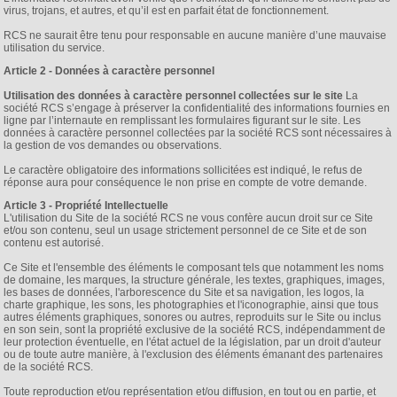
virus, trojans, et autres, et qu’il est en parfait état de fonctionnement.
RCS ne saurait être tenu pour responsable en aucune manière d’une mauvaise
utilisation du service.
Article 2 - Données à caractère personnel
Utilisation des données à caractère personnel collectées sur le site
La
société RCS s’engage à préserver la confidentialité des informations fournies en
ligne par l’internaute en remplissant les formulaires figurant sur le site. Les
données à caractère personnel collectées par la société RCS sont nécessaires à
la gestion de vos demandes ou observations.
Le caractère obligatoire des informations sollicitées est indiqué, le refus de
réponse aura pour conséquence le non prise en compte de votre demande.
Article 3 - Propriété Intellectuelle
L'utilisation du Site de la société RCS ne vous confère aucun droit sur ce Site
et/ou son contenu, seul un usage strictement personnel de ce Site et de son
contenu est autorisé.
Ce Site et l'ensemble des éléments le composant tels que notamment les noms
de domaine, les marques, la structure générale, les textes, graphiques, images,
les bases de données, l'arborescence du Site et sa navigation, les logos, la
charte graphique, les sons, les photographies et l'iconographie, ainsi que tous
autres éléments graphiques, sonores ou autres, reproduits sur le Site ou inclus
en son sein, sont la propriété exclusive de la société RCS, indépendamment de
leur protection éventuelle, en l'état actuel de la législation, par un droit d'auteur
ou de toute autre manière, à l'exclusion des éléments émanant des partenaires
de la société RCS.
Toute reproduction et/ou représentation et/ou diffusion, en tout ou en partie, et