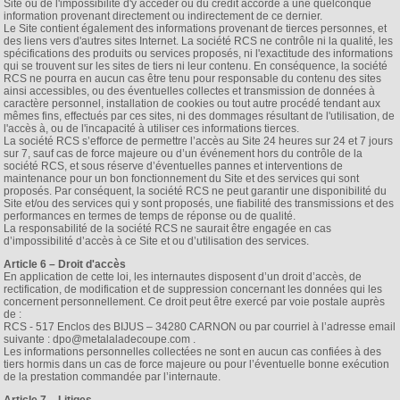
Site ou de l'impossibilité d'y accéder ou du crédit accorde à une quelconque
information provenant directement ou indirectement de ce dernier.
Le Site contient également des informations provenant de tierces personnes, et
des liens vers d'autres sites Internet. La société RCS ne contrôle ni la qualité, les
spécifications des produits ou services proposés, ni l'exactitude des informations
qui se trouvent sur les sites de tiers ni leur contenu. En conséquence, la société
RCS ne pourra en aucun cas être tenu pour responsable du contenu des sites
ainsi accessibles, ou des éventuelles collectes et transmission de données à
caractère personnel, installation de cookies ou tout autre procédé tendant aux
mêmes fins, effectués par ces sites, ni des dommages résultant de l'utilisation, de
l'accès à, ou de l'incapacité à utiliser ces informations tierces.
La société RCS s’efforce de permettre l’accès au Site 24 heures sur 24 et 7 jours
sur 7, sauf cas de force majeure ou d’un événement hors du contrôle de la
société RCS, et sous réserve d’éventuelles pannes et interventions de
maintenance pour un bon fonctionnement du Site et des services qui sont
proposés. Par conséquent, la société RCS ne peut garantir une disponibilité du
Site et/ou des services qui y sont proposés, une fiabilité des transmissions et des
performances en termes de temps de réponse ou de qualité.
La responsabilité de la société RCS ne saurait être engagée en cas
d’impossibilité d’accès à ce Site et ou d’utilisation des services.
Article 6 – Droit d'accès
En application de cette loi, les internautes disposent d’un droit d’accès, de
rectification, de modification et de suppression concernant les données qui les
concernent personnellement. Ce droit peut être exercé par voie postale auprès
de :
RCS - 517 Enclos des BIJUS – 34280 CARNON ou par courriel à l’adresse email
suivante : dpo@metalaladecoupe.com .
Les informations personnelles collectées ne sont en aucun cas confiées à des
tiers hormis dans un cas de force majeure ou pour l’éventuelle bonne exécution
de la prestation commandée par l’internaute.